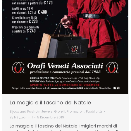
La magia e il fascino del Natale
Bijoux and Fashoin Jewels
,
Gioielli
,
Promozioni
,
Pubblicità
By
NS_admin1
5 Dicembre 2019
La magia e il fascino del Natale I migliori marchi di