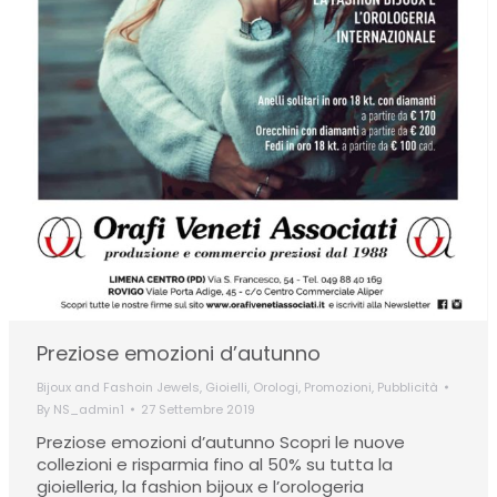
Preziose emozioni d’autunno
Bijoux and Fashoin Jewels
,
Gioielli
,
Orologi
,
Promozioni
,
Pubblicità
By
NS_admin1
27 Settembre 2019
Preziose emozioni d’autunno Scopri le nuove
collezioni e risparmia fino al 50% su tutta la
gioielleria, la fashion bijoux e l’orologeria