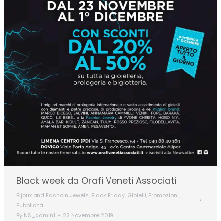
Black week da Orafi Veneti Associati
Bijoux and Fashoin Jewels
,
Black Friday
,
Gioielli
,
Promozioni
,
Pubblicità
By
NS_admin1
22 Novembre 2019