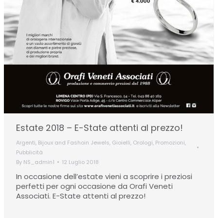
Estate 2018 – E-State attenti al prezzo!
Argenti
,
Bijoux and Fashoin Jewels
,
Gioielli
,
Orologi
,
Promozioni
,
Pubblicità
By
NS_admin1
12 Luglio 2018
In occasione dell’estate vieni a scoprire i preziosi
perfetti per ogni occasione da Orafi Veneti
Associati. E-State attenti al prezzo!