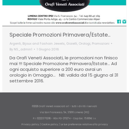
Speciale Promozioni Primavera/Estate…
Argenti
,
Bijoux and Fashoin Jewels
,
Gioielli
,
Orologi
,
Promozioni
By
NS_admin1
1 Giugno 2016
Da Orafi Veneti Associati, le promozioni non finisco
mai !!! Speciale Promozione Primavera/Estate… Ad
ogni acquisto superiore a 200 euro avrai un
orologio in Omaggio… NB: valida dal 15 giugno al 31
settembre 2016.
©2026 Orafi Veneti Associati srl - tutti i diritti riservati
Via San Francesco, 54, 35010 Limena (PD)
P.I. 02222370286 - REA PD-215274 - Cap.Soc. 15.600€ i.v.
Privacy policy
/
Cookie policy
/
Le tue preferenze relative alla privacy