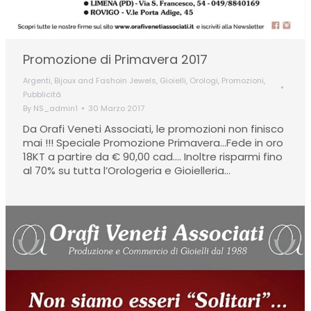
Promozione di Primavera 2017
Argenti
,
Bijoux and Fashoin Jewels
,
Gioielli
,
Orologi
,
Promozioni
,
Pubblicità
By
NS_admin1
30 Marzo 2017
Da Orafi Veneti Associati, le promozioni non finisco
mai !!! Speciale Promozione Primavera…Fede in oro
18KT a partire da € 90,00 cad…. Inoltre risparmi fino
al 70% su tutta l’Orologeria e Gioielleria…