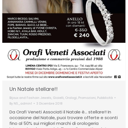
Un Natale stellare!!
Bijoux and Fashoin Jewels
,
Gioielli
,
Orologi
,
Promozioni
,
Pubblicità
By
NS_admin1
3 Dicembre 2018
Da Orafi Veneti Associati il Natale è… stellare!! In
occasione del Natale, puoi trovare offerte e sconti
fino al 50% sui migliori marchi di orologeria