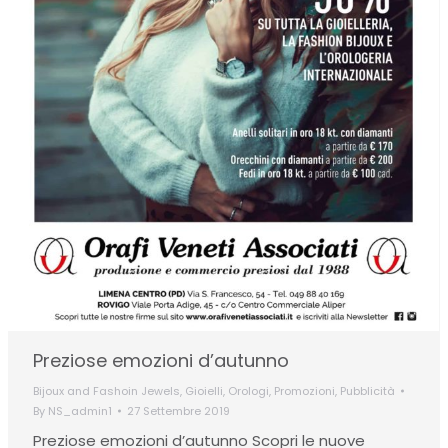
Preziose emozioni d’autunno
Bijoux and Fashoin Jewels
,
Gioielli
,
Orologi
,
Promozioni
,
Pubblicità
By
NS_admin1
27 Settembre 2019
Preziose emozioni d’autunno Scopri le nuove