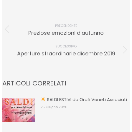
COMMENTO
DI
PRECENDENTE
Stile
Preziose emozioni d’autunno
NAVIGAZIONE
dell'anteprima:
SUCCESSIVO
Numero
Aperture straordinarie dicembre 2019
di
posts:
ARTICOLI CORRELATI
SALDI ESTIVI da Orafi Veneti Associati
25 Giugno 2026