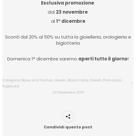
Esclusiva promozione
dal
23 novembre
al
1° dicembre
Sconti dal 20% al 50% su tutta la gioielleria, orologieria e
bigiotteria
Domenica 1° dicembre saremo
aperti tutto il giorno
!
Categoria:
Bijoux and Fashoin Jewels
,
Black Friday
,
Gioielli
,
Promozioni
,
Pubblicità
22 Novembre 2019
Condividi questo post