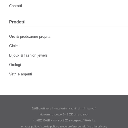
Contatti
Prodotti
Oro & produzione propria
Gioielli
Bijoux & fashion jewels
Orologi
Vetri e argenti
©2026 Orafi Veneti Associati srl - tutti i diritti riservati
Via San Francesco, 54, 35010 Limena (PD)
P.I. 02222370286 - REA PD-215274 - Cap.Soc. 15.600€ i.v.
Privacy policy
/
Cookie policy
/
Le tue preferenze relative alla privacy