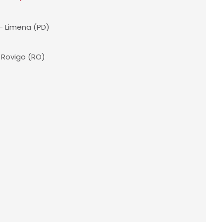
⠀⠀⁠
 – Limena (PD)⠀⠀⠀⠀⠀⠀⁠
– Rovigo (RO)⠀⠀⠀⠀⠀⠀⁠