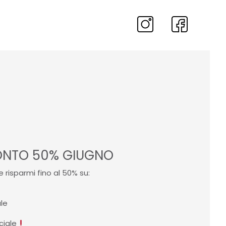
NTO 50% GIUGNO
e risparmi fino al 50% su:⠀⁠
le⠀⁠
ciale
⠀⁠