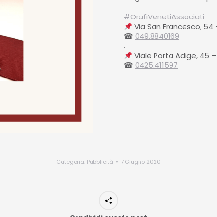
⠀⠀
#
OrafiVenetiAssociati
⠀⠀
Via San Francesco, 54
☎
049.8840169
.⠀⠀⠀⠀⠀⁠
Viale Porta Adige, 45 
☎
0425.411597
Categoria:
Pubblicità
7 Giugno 2020