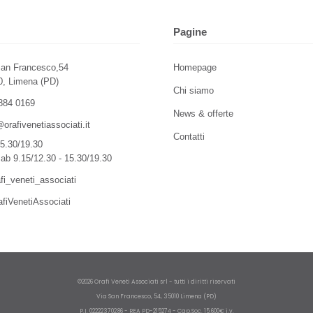
Pagine
San Francesco,54
Homepage
0, Limena (PD)
Chi siamo
884 0169
News & offerte
@orafivenetiassociati.it
Contatti
5.30/19.30
ab 9.15/12.30 - 15.30/19.30
i_veneti_associati
iVenetiAssociati
©2026 Orafi Veneti Associati srl - tutti i diritti riservati
Via San Francesco, 54, 35010 Limena (PD)
P.I. 02222370286 - REA PD-215274 - Cap.Soc. 15.600€ i.v.