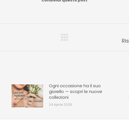
Condividi questo post
Numero
Ri
di
posts:
Ogni occasione ha il suo
gioiello — scopri le nuove
collezioni
24 Aprile 2026