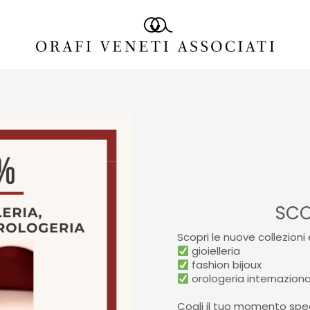
SCO
⁣Scopri le nuove collezioni 
gioielleria⠀⁠
fashion bijoux⠀⁠
orologeria internaziona
⠀⁠
Cogli il tuo momento spe