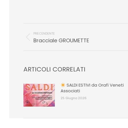
COMMENTO
DI
PRECENDENTE
Stile
Bracciale GROUMETTE
NAVIGAZIONE
dell'anteprima:
ARTICOLI CORRELATI
SALDI ESTIVI da Orafi Veneti
Associati
25 Giugno 2026